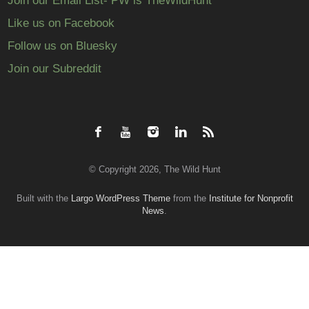
Join our Email List- PW is TheWildHunt
Like us on Facebook
Follow us on Bluesky
Join our Subreddit
© Copyright 2026, The Wild Hunt
Built with the
Largo WordPress Theme
from the
Institute for Nonprofit
News
.
Back
to
top
↑