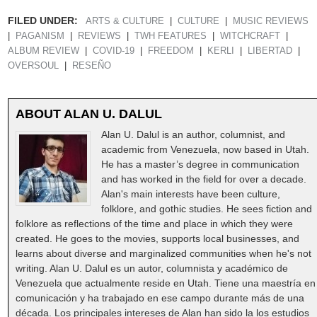
FILED UNDER:
ARTS & CULTURE
CULTURE
MUSIC REVIEWS
PAGANISM
REVIEWS
TWH FEATURES
WITCHCRAFT
ALBUM REVIEW
COVID-19
FREEDOM
KERLI
LIBERTAD
OVERSOUL
RESEÑO
ABOUT
ALAN U. DALUL
Alan U. Dalul is an author, columnist, and
academic from Venezuela, now based in Utah.
He has a master’s degree in communication
and has worked in the field for over a decade.
Alan's main interests have been culture,
folklore, and gothic studies. He sees fiction and
folklore as reflections of the time and place in which they were
created. He goes to the movies, supports local businesses, and
learns about diverse and marginalized communities when he's not
writing. Alan U. Dalul es un autor, columnista y académico de
Venezuela que actualmente reside en Utah. Tiene una maestría en
comunicación y ha trabajado en ese campo durante más de una
década. Los principales intereses de Alan han sido la los estudios